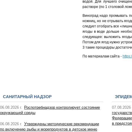
водой. Для лучшего очищен
растворе (по 1 столовой ложк
Виноград надо промывать по
ножниц, но не отрывать яго
следует отобрать все «лишн
ягоды в воде дольше необх
следующее: выложить ягоды 
Потом для ягод нужно устрои
3 такие процедуры достаточн
По материалам сайта -
https:
САНИТАРНЫЙ НАДЗОР
ЭПИДЕ
06.08.2026 г.
Роспотребнадзор контролирует состояние
07.08.2026 
окружающей среды
государств
Федерации
в предсто
06.08.2026 г.
Утверждены методические рекомендации
по включению рыбы и морепродуктов в детское меню