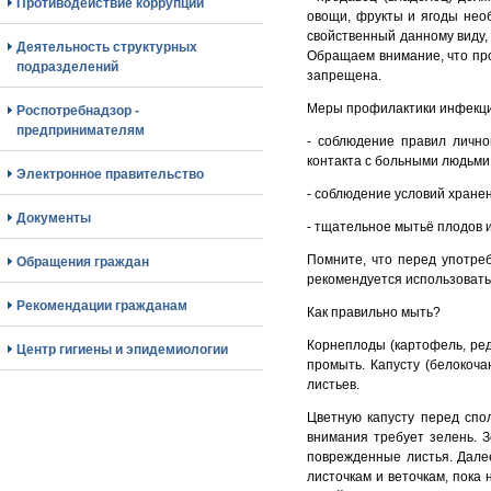
Противодействие коррупции
овощи, фрукты и ягоды нео
свойственный данному виду,
Деятельность структурных
Обращаем внимание, что про
подразделений
запрещена.
Меры профилактики инфекц
Роспотребнадзор -
предпринимателям
- соблюдение правил лично
контакта с больными людьми и
Электронное правительство
- соблюдение условий хранен
Документы
- тщательное мытьё плодов 
Помните, что перед употре
Обращения граждан
рекомендуется использовать
Рекомендации гражданам
Как правильно мыть?
Корнеплоды (картофель, реди
Центр гигиены и эпидемиологии
промыть. Капусту (белокоча
листьев.
Цветную капусту перед спо
внимания требует зелень. З
поврежденные листья. Дале
листочкам и веточкам, пока 