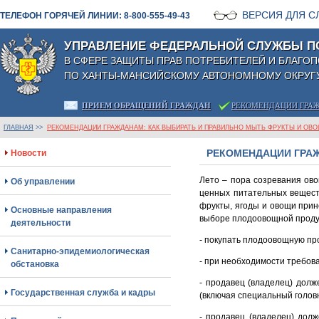
ВЕРСИЯ ДЛЯ 
ТЕЛЕФОН ГОРЯЧЕЙ ЛИНИИ: 8-800-555-49-43
УПРАВЛЕНИЕ ФЕДЕРАЛЬНОЙ СЛУЖБЫ П
В СФЕРЕ ЗАЩИТЫ ПРАВ ПОТРЕБИТЕЛЕЙ И БЛАГО
ПО ХАНТЫ-МАНСИЙСКОМУ АВТОНОМНОМУ ОКРУГУ
ПРИЕМ ОБРАЩЕНИЙ ГРАЖДАН
РЕКОМЕНДАЦИИ ГРА
ГЛАВНАЯ
>>
РЕКОМЕНДАЦИИ ГРАЖДАНАМ: КАК ВЫБИРАТЬ И ПРАВИЛЬНО МЫТЬ ФРУКТЫ И ОВО
РЕКОМЕНДАЦИИ ГРАЖ
Новости
Лето – пора созревания ово
Об управлении
ценных питательных веществ
фрукты, ягоды и овощи при
Основные направления
выборе плодоовощной проду
деятельности
- покупать плодоовощную про
Санитарно-эпидемиологическая
- при необходимости требов
обстановка
- продавец (владелец) долж
Государственная служба и кадры
(включая специальный голов
- продавец (владелец) долж