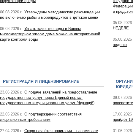
окружающей среды
государств
Федерации
в предсто
06.08.2026 г.
Утверждены методические рекомендации
по включению рыбы и морепродуктов в детское меню
05.08.2026 
НЕДЕЛЕ
06.08.2026 г.
Узнать качество воды в Вашем
многоквартирном жилом доме можно на интерактивной
карте контроля воды
05.08.2026 
неделю
РЕГИСТРАЦИЯ И ЛИЦЕНЗИРОВАНИЕ
ОРГАНИ
ЮРИДИЧ
23.06.2026 г.
О подаче заявлений на предоставление
государственных услуг через Единый портал
09.07.2026 
государственных и муниципальных услуг (функций)
просветите
22.05.2026 г.
О подтверждении соответствия
17.06.2026 
лицензионным требованиям
пройдёт 19
27.04.2026 г.
Скоро начнётся навигация – напоминаем
01.06.2026 