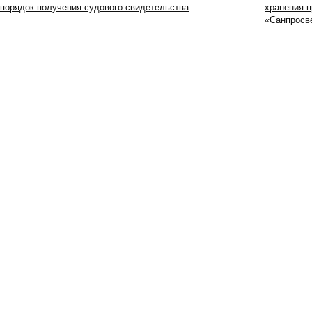
порядок получения судового свидетельства
хранения п
«Санпросв