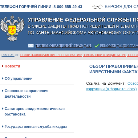
ВЕРСИЯ ДЛЯ 
ТЕЛЕФОН ГОРЯЧЕЙ ЛИНИИ: 8-800-555-49-43
УПРАВЛЕНИЕ ФЕДЕРАЛЬНОЙ СЛУЖБЫ П
В СФЕРЕ ЗАЩИТЫ ПРАВ ПОТРЕБИТЕЛЕЙ И БЛАГО
ПО ХАНТЫ-МАНСИЙСКОМУ АВТОНОМНОМУ ОКРУГУ
ПРИЕМ ОБРАЩЕНИЙ ГРАЖДАН
РЕКОМЕНДАЦИИ ГРА
ГЛАВНАЯ
>>
ОБЗОР ПРАВОПРИМЕНИТЕЛЬНОЙ ПРАКТИКИ, СВЯЗАННОЙ С ЗАЩИТОЙ ЛИЦ, СООБ
ОБЗОР ПРАВОПРИМЕН
Новости
ИЗВЕСТНЫМИ ФАКТА
Об управлении
Ссылка на документ:
Обзор
коррупции (в формате .docx)
Основные направления
деятельности
Санитарно-эпидемиологическая
обстановка
Государственная служба и кадры