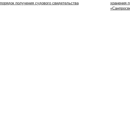
порядок получения судового свидетельства
хранения п
«Санпросв