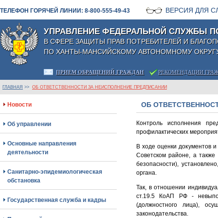
ВЕРСИЯ ДЛЯ 
ТЕЛЕФОН ГОРЯЧЕЙ ЛИНИИ: 8-800-555-49-43
УПРАВЛЕНИЕ ФЕДЕРАЛЬНОЙ СЛУЖБЫ П
В СФЕРЕ ЗАЩИТЫ ПРАВ ПОТРЕБИТЕЛЕЙ И БЛАГО
ПО ХАНТЫ-МАНСИЙСКОМУ АВТОНОМНОМУ ОКРУГУ
ПРИЕМ ОБРАЩЕНИЙ ГРАЖДАН
РЕКОМЕНДАЦИИ ГРА
ГЛАВНАЯ
>>
ОБ ОТВЕТСТВЕННОСТИ ЗА НЕИСПОЛНЕНИЕ ПРЕДПИСАНИЙ
ОБ ОТВЕТСТВЕННОС
Новости
Контроль исполнения пре
Об управлении
профилактических мероприят
Основные направления
В ходе оценки документов и
деятельности
Советском районе, а также
безопасности), установлен
Санитарно-эпидемиологическая
органа.
обстановка
Так, в отношении индивиду
ст.19.5 КоАП РФ - невыпо
Государственная служба и кадры
(должностного лица), осу
законодательства.