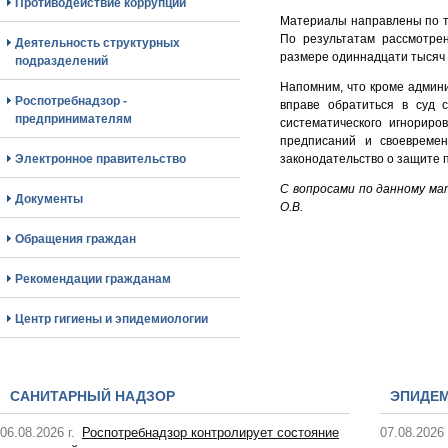
Противодействие коррупции
Материалы направлены по те
По результатам рассмотре
Деятельность структурных
размере одиннадцати тысяч 
подразделений
Напомним, что кроме админи
Роспотребнадзор -
вправе обратиться в суд 
предпринимателям
систематического игнорир
предписаний и своевремен
Электронное правительство
законодательство о защите п
С вопросами по данному ма
Документы
О.В.
Обращения граждан
Рекомендации гражданам
Центр гигиены и эпидемиологии
САНИТАРНЫЙ НАДЗОР
ЭПИДЕ
06.08.2026 г.
Роспотребнадзор контролирует состояние
07.08.2026 