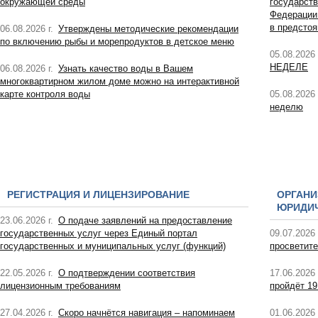
окружающей среды
государств
Федерации
в предсто
06.08.2026 г.
Утверждены методические рекомендации
по включению рыбы и морепродуктов в детское меню
05.08.2026 
НЕДЕЛЕ
06.08.2026 г.
Узнать качество воды в Вашем
многоквартирном жилом доме можно на интерактивной
карте контроля воды
05.08.2026 
неделю
РЕГИСТРАЦИЯ И ЛИЦЕНЗИРОВАНИЕ
ОРГАНИ
ЮРИДИЧ
23.06.2026 г.
О подаче заявлений на предоставление
государственных услуг через Единый портал
09.07.2026 
государственных и муниципальных услуг (функций)
просветите
22.05.2026 г.
О подтверждении соответствия
17.06.2026 
лицензионным требованиям
пройдёт 19
27.04.2026 г.
Скоро начнётся навигация – напоминаем
01.06.2026 