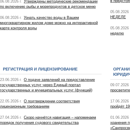
в предсто
06.08.2026 г.
Утверждены методические рекомендации
по включению рыбы и морепродуктов в детское меню
05.08.2026 
НЕДЕЛЕ
06.08.2026 г.
Узнать качество воды в Вашем
многоквартирном жилом доме можно на интерактивной
карте контроля воды
05.08.2026 
неделю
РЕГИСТРАЦИЯ И ЛИЦЕНЗИРОВАНИЕ
ОРГАНИ
ЮРИДИЧ
23.06.2026 г.
О подаче заявлений на предоставление
государственных услуг через Единый портал
09.07.2026 
государственных и муниципальных услуг (функций)
просветите
22.05.2026 г.
О подтверждении соответствия
17.06.2026 
лицензионным требованиям
пройдёт 19
27.04.2026 г.
Скоро начнётся навигация – напоминаем
01.06.2026 
порядок получения судового свидетельства
хранения п
«Санпросв