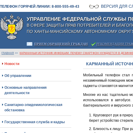
ВЕРСИЯ ДЛЯ 
ТЕЛЕФОН ГОРЯЧЕЙ ЛИНИИ: 8-800-555-49-43
УПРАВЛЕНИЕ ФЕДЕРАЛЬНОЙ СЛУЖБЫ П
В СФЕРЕ ЗАЩИТЫ ПРАВ ПОТРЕБИТЕЛЕЙ И БЛАГО
ПО ХАНТЫ-МАНСИЙСКОМУ АВТОНОМНОМУ ОКРУГУ
ПРИЕМ ОБРАЩЕНИЙ ГРАЖДАН
РЕКОМЕНДАЦИИ ГРА
ГЛАВНАЯ
>>
КАРМАННЫЙ ИСТОЧНИК ИНФЕКЦИИ. ПОЧЕМУ СМАРТФОН НУЖДАЕТСЯ В ДЕЗИНФЕ
КАРМАННЫЙ ИСТОЧНИ
Новости
Мобильный телефон стал п
Об управлении
незаменимый помощник может
гаджеты становятся магнитом
Основные направления
деятельности
Многие из нас тщательно мо
использовался в автобусе
Санитарно-эпидемиологическая
бактериального и вирусного 
обстановка
Круговорот рук в приро
берет устройство стерил
Государственная служба и кадры
Близость к лицу. При 