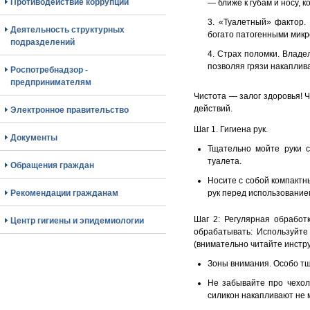
Противодействие коррупции
— ближе к губам и носу,
«Туалетный» фактор.
Деятельность структурных
богато патогенными микр
подразделений
Страх поломки. Владел
позволяя грязи накаплив
Роспотребнадзор -
предпринимателям
Чистота — залог здоровья! 
действий.
Электронное правительство
Шаг 1. Гигиена рук.
Документы
Тщательно мойте руки 
туалета.
Обращения граждан
Носите с собой компакт
Рекомендации гражданам
рук перед использование
Шаг 2: Регулярная обработ
Центр гигиены и эпидемиологии
обрабатывать: Используйте
(внимательно читайте инстру
Зоны внимания. Особо тщ
Не забывайте про чехол
силикон накапливают не м