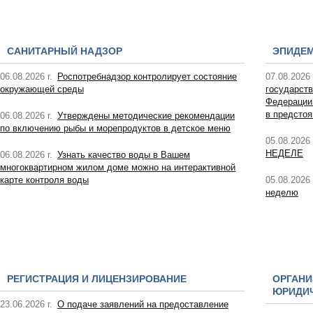
САНИТАРНЫЙ НАДЗОР
ЭПИДЕ
06.08.2026 г.
Роспотребнадзор контролирует состояние
07.08.2026 
окружающей среды
государств
Федерации
в предсто
06.08.2026 г.
Утверждены методические рекомендации
по включению рыбы и морепродуктов в детское меню
05.08.2026 
НЕДЕЛЕ
06.08.2026 г.
Узнать качество воды в Вашем
многоквартирном жилом доме можно на интерактивной
карте контроля воды
05.08.2026 
неделю
РЕГИСТРАЦИЯ И ЛИЦЕНЗИРОВАНИЕ
ОРГАНИ
ЮРИДИЧ
23.06.2026 г.
О подаче заявлений на предоставление