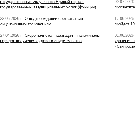
государственных услуг через Единый портал
09.07.2026 
государственных и муниципальных услуг (функций)
просветите
22.05.2026 г.
О подтверждении соответствия
17.06.2026 
лицензионным требованиям
пройдёт 19
27.04.2026 г.
Скоро начнётся навигация – напоминаем
01.06.2026 
порядок получения судового свидетельства
хранения п
«Санпросв