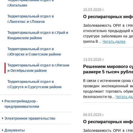
Территориальный отдел в
г.Когалыме
16.03.2026 г.
О респираторных инфек
Территориальный отдел в
г.Лангепас и г.Покачи
Заболеваемость ОРИ в г.Ня
относительно предыдущей не
Территориальный отдел в г.Урай и
структуре заболевших на де
Кондинском районе
гриппа В ...
Читать далее
Территориальный отдел в
г.Югорске и Советском районе
13.03.2026 г.
Территориальный отдел в г.Нягани
Решением мирового су
и Октябрьском районе
размере 5 тысяч рубл
В связи с истечением срок
Территориальный отдел в
проведен инспекционный ви
г.Сургуте и Сургутском районе
продолжает торговать обув
безопасности пр...
Читать да
Роспотребнадзор -
предпринимателям
06.03.2026 г.
Электронное правительство
О респираторных инфек
Документы
Заболеваемость ОРИ в г.Ня