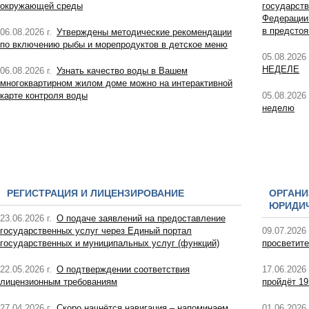
окружающей среды
государств
Федерации
в предсто
06.08.2026 г.
Утверждены методические рекомендации
по включению рыбы и морепродуктов в детское меню
05.08.2026 
НЕДЕЛЕ
06.08.2026 г.
Узнать качество воды в Вашем
многоквартирном жилом доме можно на интерактивной
карте контроля воды
05.08.2026 
неделю
РЕГИСТРАЦИЯ И ЛИЦЕНЗИРОВАНИЕ
ОРГАНИ
ЮРИДИЧ
23.06.2026 г.
О подаче заявлений на предоставление
государственных услуг через Единый портал
09.07.2026 
государственных и муниципальных услуг (функций)
просветите
22.05.2026 г.
О подтверждении соответствия
17.06.2026 
лицензионным требованиям
пройдёт 19
27.04.2026 г.
Скоро начнётся навигация – напоминаем
01.06.2026 