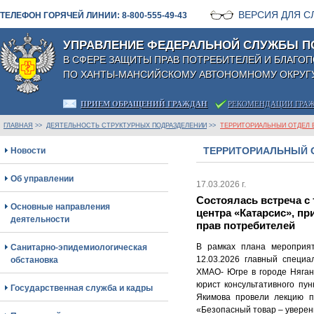
ВЕРСИЯ ДЛЯ 
ТЕЛЕФОН ГОРЯЧЕЙ ЛИНИИ: 8-800-555-49-43
УПРАВЛЕНИЕ ФЕДЕРАЛЬНОЙ СЛУЖБЫ П
В СФЕРЕ ЗАЩИТЫ ПРАВ ПОТРЕБИТЕЛЕЙ И БЛАГО
ПО ХАНТЫ-МАНСИЙСКОМУ АВТОНОМНОМУ ОКРУГУ
ПРИЕМ ОБРАЩЕНИЙ ГРАЖДАН
РЕКОМЕНДАЦИИ ГРА
ГЛАВНАЯ
>>
ДЕЯТЕЛЬНОСТЬ СТРУКТУРНЫХ ПОДРАЗДЕЛЕНИЙ
>>
ТЕРРИТОРИАЛЬНЫЙ ОТДЕЛ В
ТЕРРИТОРИАЛЬНЫЙ О
Новости
Об управлении
17.03.2026 г.
Состоялась встреча с
Основные направления
центра «Катарсис», п
деятельности
прав потребителей
В рамках плана мероприя
Санитарно-эпидемиологическая
12.03.2026 главный специа
обстановка
ХМАО- Югре в городе Няган
юрист консультативного пу
Государственная служба и кадры
Якимова провели лекцию п
«Безопасный товар – уверенн