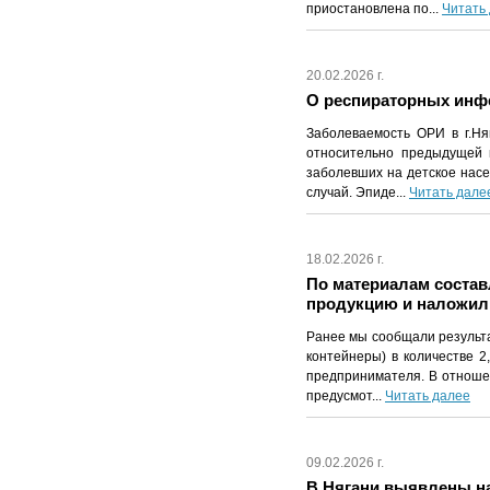
приостановлена по...
Читать
20.02.2026 г.
О респираторных инфек
Заболеваемость ОРИ в г.Ня
относительно предыдущей 
заболевших на детское насел
случай. Эпиде...
Читать дале
18.02.2026 г.
По материалам соста
продукцию и наложил
Ранее мы сообщали результа
контейнеры) в количестве 2
предпринимателя. В отноше
предусмот...
Читать далее
09.02.2026 г.
В Нягани выявлены н