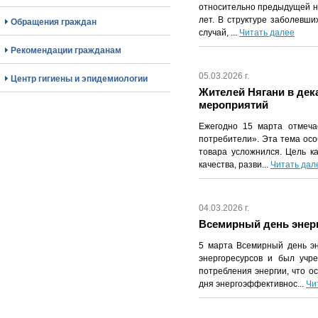
относительно предыдущей не
лет. В структуре заболевши
Обращения граждан
случай, ...
Читать далее
Рекомендации гражданам
05.03.2026 г.
Центр гигиены и эпидемиологии
Жителей Нягани в де
мероприятий
Ежегодно 15 марта отмеча
потребители». Эта тема осо
товара усложнился. Цель к
качества, разви...
Читать дал
04.03.2026 г.
Всемирный день энер
5 марта Всемирный день эн
энергоресурсов и был учр
потребления энергии, что о
дня энергоэффективнос...
Чи