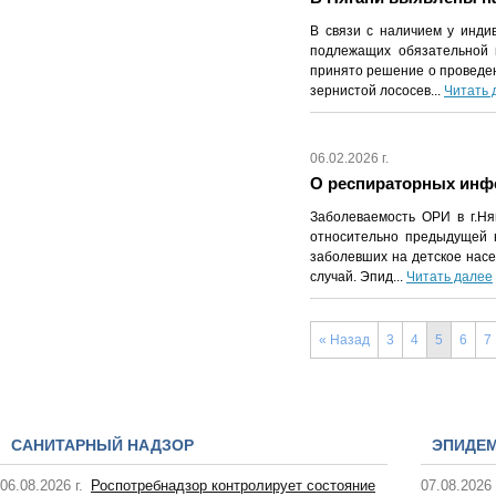
В связи с наличием у инди
подлежащих обязательной 
принято решение о проведен
зернистой лососев...
Читать 
06.02.2026 г.
О респираторных инфек
Заболеваемость ОРИ в г.Ня
относительно предыдущей н
заболевших на детское насел
случай. Эпид...
Читать далее
« Назад
3
4
5
6
7
САНИТАРНЫЙ НАДЗОР
ЭПИДЕ
06.08.2026 г.
Роспотребнадзор контролирует состояние
07.08.2026 