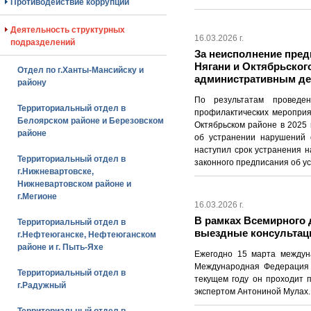
Противодействие коррупции
Деятельность структурных
16.03.2026 г.
подразделений
За неисполнение пре
Нягани и Октябрьског
Отдел по г.Ханты-Мансийску и
административным д
району
По результатам проведе
Территориальный отдел в
профилактических мероприя
Белоярском районе и Березовском
Октябрьском районе в 2025
районе
об устранении нарушений 
наступил срок устранения 
Территориальный отдел в
законного предписания об у
г.Нижневартовске,
Нижневартовском районе и
г.Мегионе
16.03.2026 г.
В рамках Всемирного 
Территориальный отдел в
выездные консультац
г.Нефтеюганске, Нефтеюганском
районе и г. Пыть-Яхе
Ежегодно 15 марта междун
Международная Федерация п
Территориальный отдел в
текущем году он проходит 
г.Радужный
экспертом Антониной Мулах.